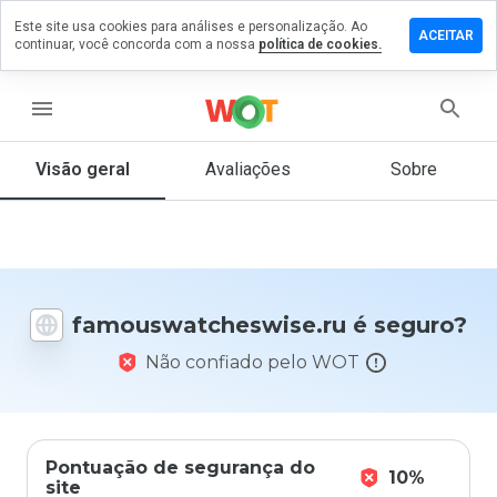
Este site usa cookies para análises e personalização. Ao
m comentário
ACEITAR
continuar, você concorda com a nossa
política de cookies.
atcheswise.ru
menu
Visão geral
Avaliações
Sobre
De 1
a 5,
que
nota
você
daria
famouswatcheswise.ru é seguro?
a
este
Não confiado pelo WOT
site?
Pontuação de segurança do
10%
site