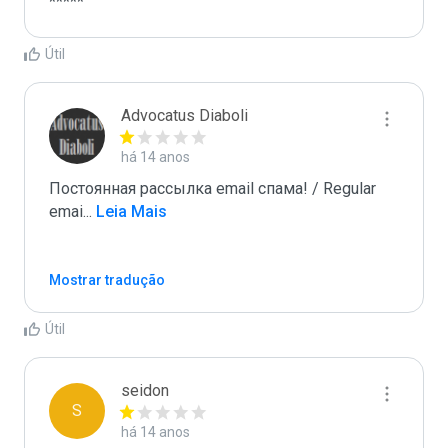
*****
Útil
Advocatus Diaboli
há 14 anos
Постоянная рассылка email спама! / Regular 
emai
...
 Leia Mais
Mostrar tradução
Útil
seidon
S
há 14 anos