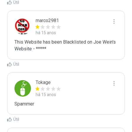
Útil
marco2981
há 15 anos
This Website has been Blacklisted on Joe Wein's 
Website - *****
Útil
Tokage
há 15 anos
Spammer
Útil