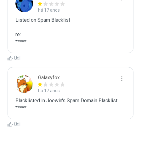
há 17 anos
Listed on Spam Blacklist

re:

*****
Útil
Galaxyfox
há 17 anos
Blacklisted in Joewin's Spam Domain Blacklist. 
*****
Útil