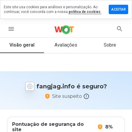
Este site usa cookies para análises e personalização. Ao
ixe um
ACEITAR
continuar, você concorda com a nossa
política de cookies.
mentário
m
ngjag.info
menu
Visão geral
Avaliações
Sobre
De 1
a 5,
que
nota
você
fangjag.info é seguro?
daria
a
Site suspeito
este
site?
Pontuação de segurança do
8%
site