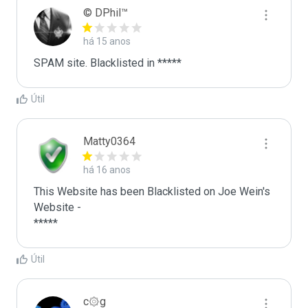
© DPhil™
há 15 anos
SPAM site. Blacklisted in *****
Útil
Matty0364
há 16 anos
This Website has been Blacklisted on Joe Wein's 
Website - 

*****
Útil
c۞g