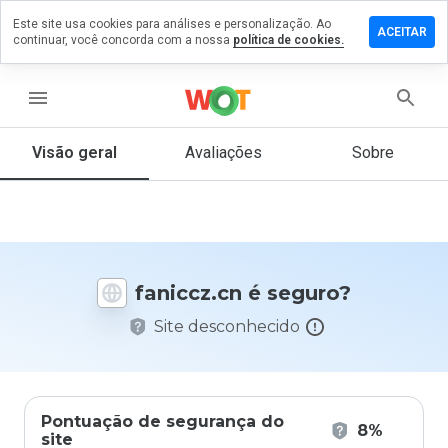
Este site usa cookies para análises e personalização. Ao
ixe um
ACEITAR
continuar, você concorda com a nossa
política de cookies.
mentário
m
niccz.cn
menu
Visão geral
Avaliações
Sobre
De 1
a 5,
que
nota
você
faniccz.cn é seguro?
daria
a
Site desconhecido
este
site?
Pontuação de segurança do
8%
site