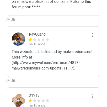
on a malware blacklist of domains. Refer to this 
forum post: *****
Útil
RayQuang
há 16 anos
This website is blacklisted by malwaredomains! 
More info at 
(http://www.mywot.com/en/forum/4878-
malwaredomains-com-update-11-17).
Útil
31Y13
há 16 anos