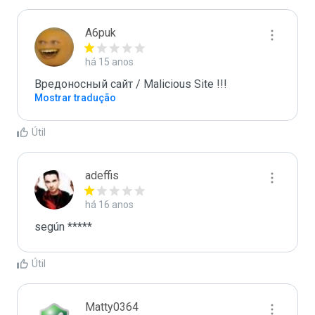
A6puk
há 15 anos
Вредоносный сайт / Malicious Site !!!
Mostrar tradução
Útil
adeffis
há 16 anos
según *****
Útil
Matty0364