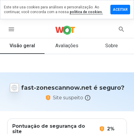
Este site usa cookies para análises e personalização. Ao
e um
ACEITAR
continuar, você concorda com a nossa
política de cookies.
ntário em
scannow.net
menu
Visão geral
Avaliações
Sobre
De 1
a 5,
que
nota
você
fast-zonescannow.net é seguro?
daria
a
Site suspeito
este
site?
Pontuação de segurança do
2%
site