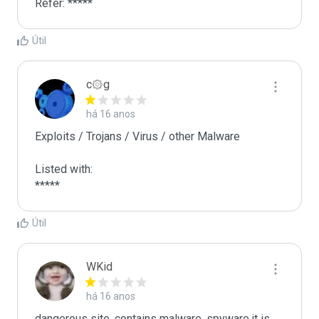
Refer: *****
Útil
c۞g
há 16 anos
Exploits / Trojans / Virus / other Malware

Listed with:

Útil
WKid
há 16 anos
dangerous site, contains malware, spyware,it is 