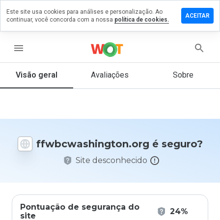
Este site usa cookies para análises e personalização. Ao
um
ACEITAR
continuar, você concorda com a nossa
política de cookies.
ário em
ashington.org
menu
Visão geral
Avaliações
Sobre
De 1
a 5,
que
nota
você
daria
ffwbcwashington.org é seguro?
a
este
Site desconhecido
site?
Pontuação de segurança do
24%
site