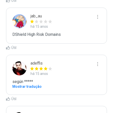
Útil
jab_au
há 15 anos
DShield High Risk Domains
Útil
adeffis
há 15 anos
según *****
Mostrar tradução
Útil