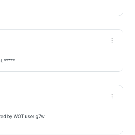
. *****
ted by WOT user g7w. 