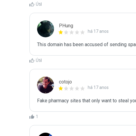
Útil
PHung
há 17 anos
This domain has been accused of sending spa
Útil
cotojo
há 17 anos
Fake pharmacy sites that only want to steal your
1