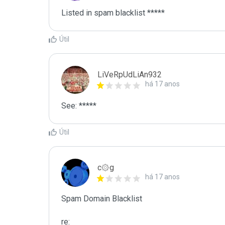
Listed in spam blacklist *****
Útil
LiVeRpUdLiAn932
há 17 anos
See: *****
Útil
c۞g
há 17 anos
Spam Domain Blacklist

re:
