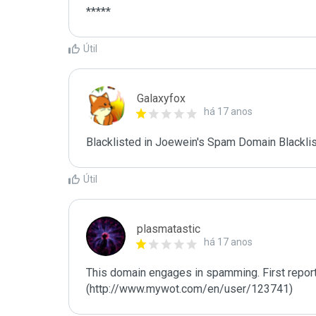
*****
Útil
Galaxyfox
há 17 anos
Blacklisted in Joewein's Spam Domain Blacklist
Útil
plasmatastic
há 17 anos
This domain engages in spamming. First repor
(http://www.mywot.com/en/user/123741)