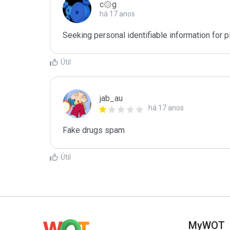
c۞g
há 17 anos
Seeking personal identifiable information for p
Útil
jab_au
há 17 anos
Fake drugs spam
Útil
MyWOT