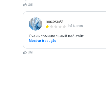
Útil
macbka93
há 6 anos
Очень сомнительный веб-сайт.
Mostrar tradução
Útil