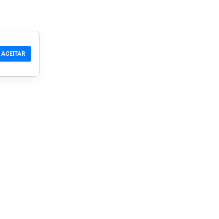
ACEITAR
Comunidade
Produtos
Suporte
Download
Comunidade
Celular
Wiki
Desenvolvedor
Reivindicar um Site
Verificação de segura