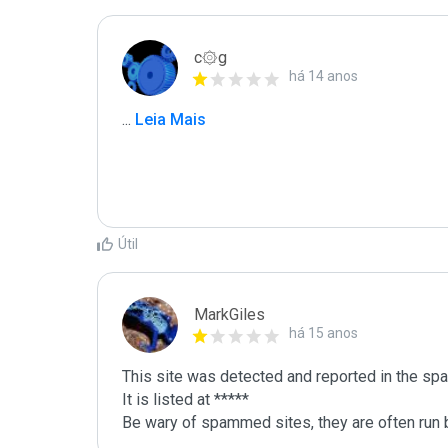
c۞g
há 14 anos
...
 Leia Mais
Útil
MarkGiles
há 15 anos
This site was detected and reported in the spa
It is listed at *****

Be wary of spammed sites, they are often run b