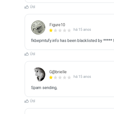
Útil
Figure10
há 15 anos
fkbepmtufy.info has been blacklisted by *****
Útil
G@brielle
há 15 anos
Spam sending,
Útil