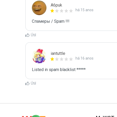
A6puk
há 15 anos
Спамеры / Spam !!!
Útil
iantuttle
há 16 anos
Listed in spam blacklist *****
Útil