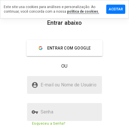
Este site usa cookies para análises e personalização. Ao
xe um
ACEITAR
continuar, você concorda com a nossa
política de cookies.
entário
Entrar abaixo
azh.esy.es
menu
Visão geral
Avaliações
Sobre
ENTRAR COM GOOGLE
De 1
a 5,
OU
que
nota
você
forsazh.esy.es é seguro?
daria
E-mail ou Nome de Usuário
a
Não confiado pelo WOT
este
site?
Senha
Pontuação de segurança do
43%
Esqueceu a Senha?
site