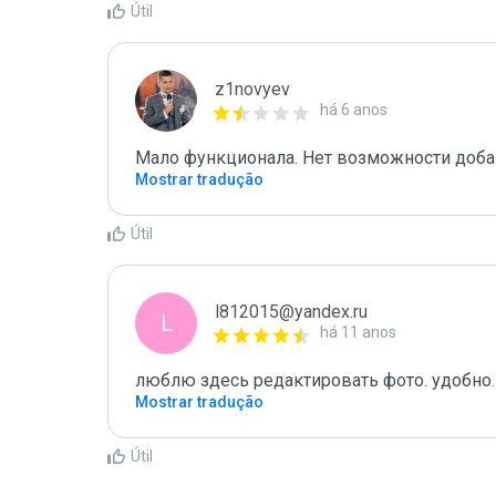
Útil
z1novyev
há 6 anos
Мало функционала. Нет возможности добав
Mostrar tradução
Útil
l812015@yandex.ru
L
há 11 anos
люблю здесь редактировать фото. удобно.
Mostrar tradução
Útil