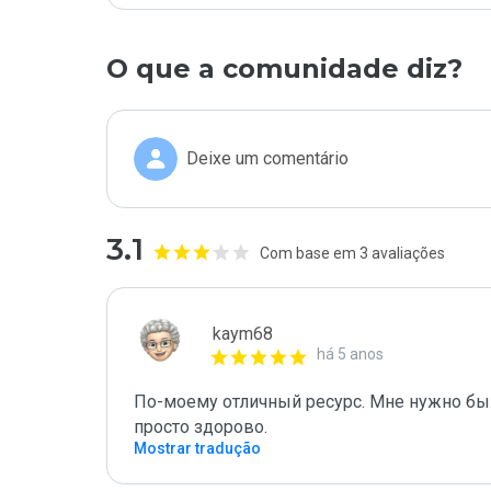
O que a comunidade diz?
Deixe um comentário
3.1
Com base em 3 avaliações
kaym68
há 5 anos
По-моему отличный ресурс. Мне нужно был
просто здорово.
Mostrar tradução