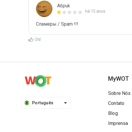
A6puk
há 15 anos
Спамеры / Spam !!!
Útil
MyWOT
Sobre Nós
Português
Contato
Blog
Imprensa