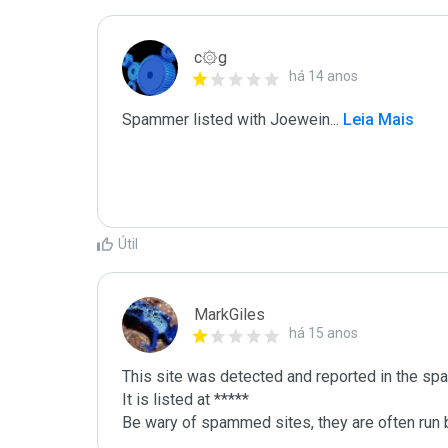
c۞g
há 14 anos
Spammer listed with Joewein
...
 Leia Mais
Útil
MarkGiles
há 15 anos
This site was detected and reported in the spa
It is listed at *****

Be wary of spammed sites, they are often run b