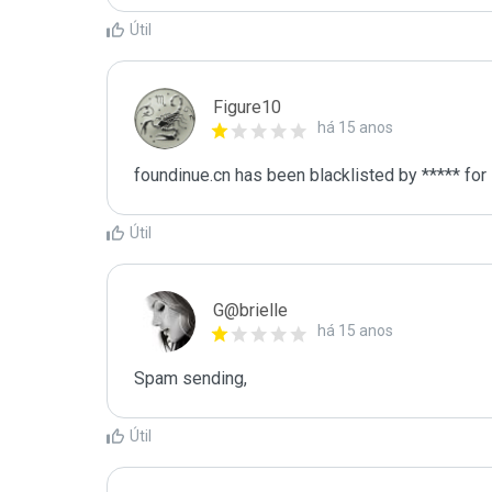
Útil
Figure10
há 15 anos
foundinue.cn has been blacklisted by ***** fo
Útil
G@brielle
há 15 anos
Spam sending,
Útil