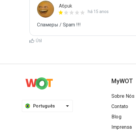
A6puk
há 15 anos
Спамеры / Spam !!!
Útil
MyWOT
Sobre Nós
Português
Contato
Blog
Imprensa