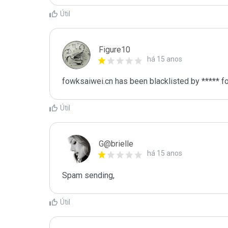
Útil
Figure10
há 15 anos
fowksaiwei.cn has been blacklisted by ***** f
Útil
G@brielle
há 15 anos
Spam sending,
Útil