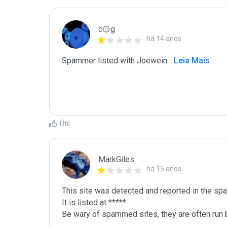
c۞g
há 14 anos
Spammer listed with Joewein
...
 Leia Mais
Útil
MarkGiles
há 15 anos
This site was detected and reported in the spa
It is listed at *****

Be wary of spammed sites, they are often run b