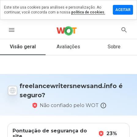
Este site usa cookies para análises e personalização. Ao
omentário em
ACEITAR
continuar, você concorda com a nossa
política de cookies.
itersnewsand.info
menu
Visão geral
Avaliações
Sobre
De 1
a 5,
que
nota
você
daria
a
freelancewritersnewsand.info é
este
seguro?
site?
Não confiado pelo WOT
Pontuação de segurança do
23%
site