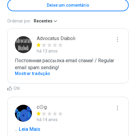
Deixe um comentário
Ordenar por:
Recentes
Advocatus Diaboli
há 13 anos
Постоянная рассылка email спама! / Regular 
email spam sending!
Mostrar tradução
Útil
c۞g
há 14 anos
...
 Leia Mais