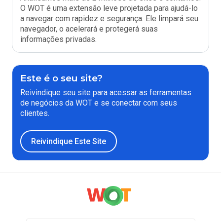
O WOT é uma extensão leve projetada para ajudá-lo
a navegar com rapidez e segurança. Ele limpará seu
navegador, o acelerará e protegerá suas
informações privadas.
Este é o seu site?
Reivindique seu site para acessar as ferramentas
de negócios da WOT e se conectar com seus
clientes.
Reivindique Este Site