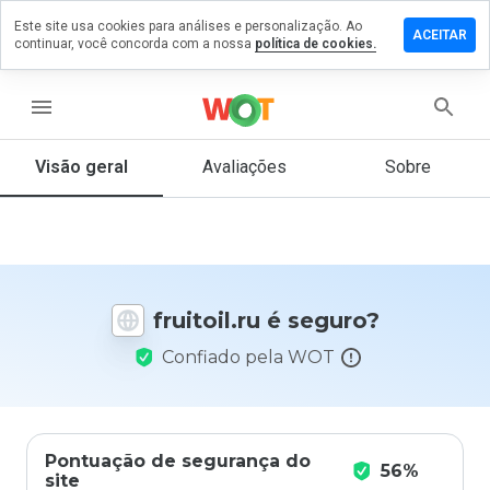
Este site usa cookies para análises e personalização. Ao
ixe um
ACEITAR
continuar, você concorda com a nossa
política de cookies.
mentário
m
itoil.ru
menu
Visão geral
Avaliações
Sobre
De 1
a 5,
que
nota
você
fruitoil.ru é seguro?
daria
a
Confiado pela WOT
este
site?
Pontuação de segurança do
56%
site