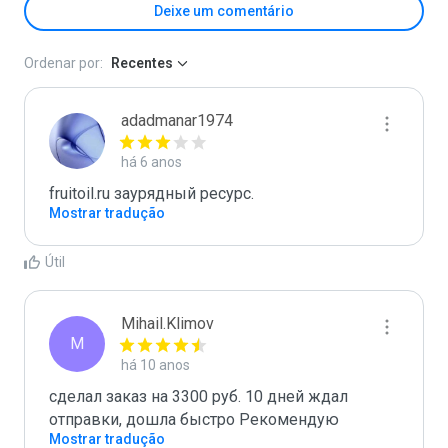
Deixe um comentário
Ordenar por:
Recentes
adadmanar1974
há 6 anos
fruitoil.ru заурядный ресурс.
Mostrar tradução
Útil
Mihail.Klimov
M
há 10 anos
сделал заказ на 3300 руб. 10 дней ждал 
отправки, дошла быстро Рекомендую
Mostrar tradução