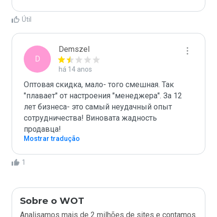
Útil
Demszel
D
há 14 anos
Оптовая скидка, мало- того смешная. Так 
"плавает" от настроения "менеджера". За 12 
лет бизнеса- это самый неудачный опыт 
сотрудничества! Виновата жадность 
продавца!
Mostrar tradução
1
Sobre o WOT
Analisamos mais de 2 milhões de sites e contamos.