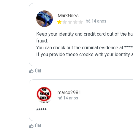
MarkGiles
há 14 anos
Keep your identity and credit card out of the h
fraud.

You can check out the criminal evidence at *****
If you provide these crooks with your identity a
Útil
marco2981
há 14 anos
*****
Útil