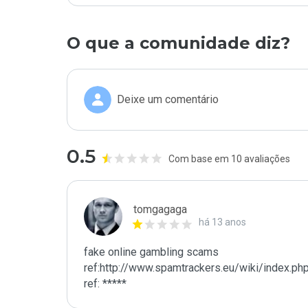
O que a comunidade diz?
Deixe um comentário
0.5
Com base em 10 avaliações
tomgagaga
há 13 anos
fake online gambling scams

ref:http://www.spamtrackers.eu/wiki/index.ph
ref: *****