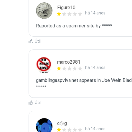
Figure10
há 14 anos
Reported as a spammer site by *****
Útil
marco2981
há 14 anos
gamblingaspviva.net appears in Joe Wein Blackl
*****
Útil
c۞g
há 14 anos