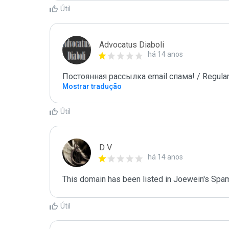
Útil
Advocatus Diaboli
há 14 anos
Постоянная рассылка email спама! / Regular
Mostrar tradução
Útil
D V
há 14 anos
This domain has been listed in Joewein's Spam
Útil