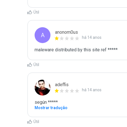
Útil
anonom0us
A
há 14 anos
maleware distributed by this site ref *****
Útil
adeffis
há 14 anos
según *****
Mostrar tradução
Útil