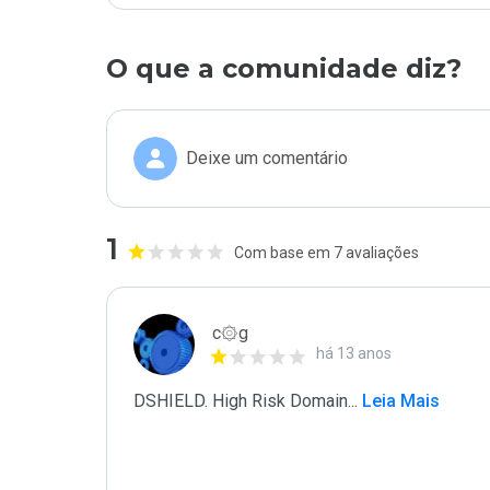
O que a comunidade diz?
Deixe um comentário
1
Com base em 7 avaliações
c۞g
há 13 anos
DSHIELD. High Risk Domain
...
 Leia Mais