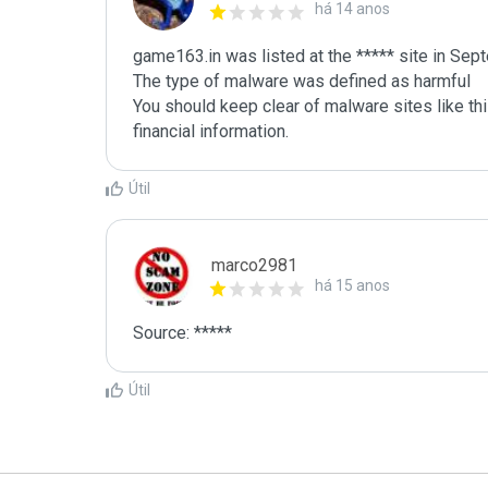
há 14 anos
game163.in was listed at the ***** site in Sep
The type of malware was defined as harmful

You should keep clear of malware sites like thi
Útil
marco2981
há 15 anos
Source: *****
Útil