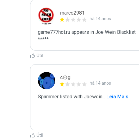
marco2981
há 14 anos
game777hot.ru appears in Joe Wein Blacklist

*****
Útil
c۞g
há 14 anos
Spammer listed with Joewein
...
 Leia Mais
Útil