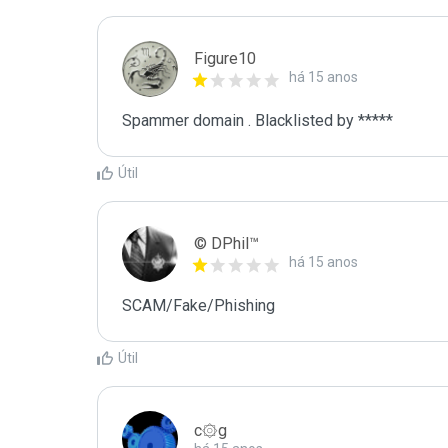
Figure10
há 15 anos
Spammer domain . Blacklisted by *****
Útil
© DPhil™
há 15 anos
SCAM/Fake/Phishing
Útil
c۞g