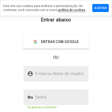
Este site usa cookies para análises e personalização. Ao
e um
ACEITAR
continuar, você concorda com a nossa
política de cookies.
ntário em
starsweb.ru
Entrar abaixo
menu
Visão geral
Avaliações
Sobre
ENTRAR COM GOOGLE
De 1
a 5,
que
OU
nota
você
daria
gamestarsweb.ru é seguro?
a
E-mail ou Nome de Usuário
este
Site suspeito
site?
Senha
Pontuação de segurança do
N/A
Esqueceu a Senha?
site