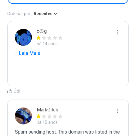
Ordenar por:
Recentes
c۞g
há 14 anos
...
 Leia Mais
Útil
MarkGiles
há 15 anos
Spam sending host. This domain was listed in the 