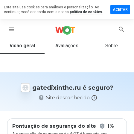
Este site usa cookies para análises e personalização. Ao
xe um
ACEITAR
continuar, você concorda com a nossa
política de cookies.
entário
dixinthe.ru
menu
Visão geral
Avaliações
Sobre
De 1
a 5,
que
nota
você
gatedixinthe.ru é seguro?
daria
a
Site desconhecido
este
site?
Pontuação de segurança do site
1%