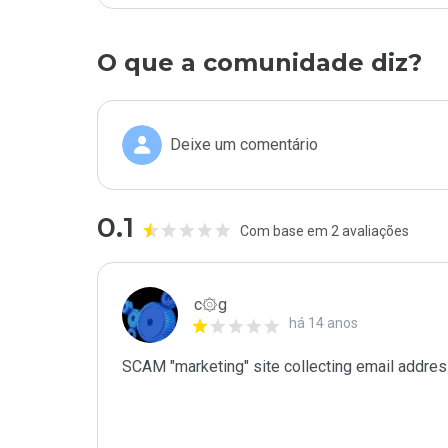
O que a comunidade diz?
Deixe um comentário
0.1
Com base em 2 avaliações
c۞g
há 14 anos
SCAM "marketing" site collecting email addres