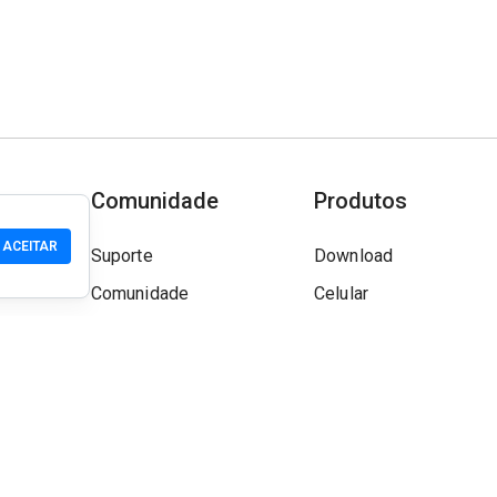
Comunidade
Produtos
ACEITAR
Suporte
Download
Comunidade
Celular
Wiki
Desenvolvedor
Reivindicar um Site
Verificação de segura