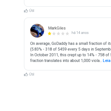
Útil
MarkGiles
há 14 anos
On average, GoDaddy has a small fraction of i
(5.83% - 318 of 5459 every 5 days in Septembe
In October 2011, this crept up to 14% - 758 of 5
fraction translates into about 1,000 viola
...
 Lei
Útil