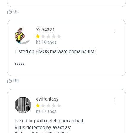
Útil
Xp54321
há 16 anos
Listed on HMOS malware domains list!

*****
Útil
evilfantasy
há 17 anos
Fake blog with celeb porn as bait.

Virus detected by avast as:
