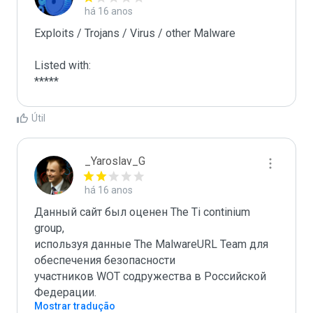
há 16 anos
Exploits / Trojans / Virus / other Malware

Listed with:

*****
Útil
_Yaroslav_G
há 16 anos
Данный сайт был оценен The Ti continium 
group,

используя данные The MalwareURL Team для 
обеспечения безопасности 

участников WOT содружества в Российской 
Федерации.
Mostrar tradução