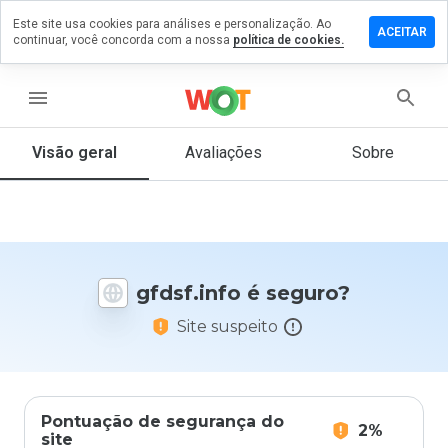
Este site usa cookies para análises e personalização. Ao
ixe um
ACEITAR
continuar, você concorda com a nossa
política de cookies.
mentário
m
dsf.info
menu
Visão geral
Avaliações
Sobre
De 1
a 5,
que
nota
você
gfdsf.info é seguro?
daria
a
Site suspeito
este
site?
Pontuação de segurança do
2%
site