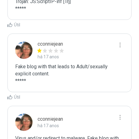
Trojan: JS:ScriptIP-inf [Trj] 

*****
Útil
cconniejean
há 17 anos
Fake blog with that leads to Adult/sexually 
explicit content.

*****
Útil
cconniejean
há 17 anos
Virus and/or redirect to malware. Fake blog with 