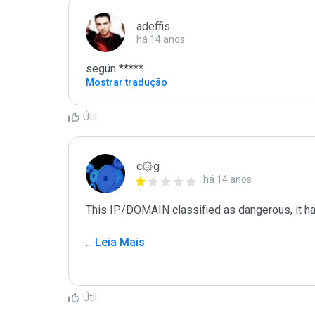
adeffis
há 14 anos
según *****
Mostrar tradução
Útil
c۞g
há 14 anos
This IP/DOMAIN classified as dangerous, it has 
...
 Leia Mais
Útil