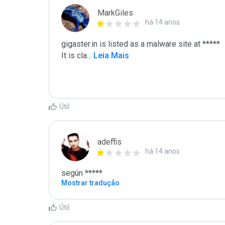
MarkGiles
há 14 anos
gigaster.in is listed as a malware site at *****

It is cla
...
 Leia Mais
Útil
adeffis
há 14 anos
según *****
Mostrar tradução
Útil