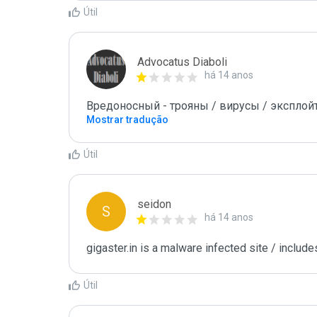
Útil
Advocatus Diaboli
há 14 anos
Вредоносный - трояны / вирусы / эксплойты! 
Mostrar tradução
Útil
seidon
S
há 14 anos
gigaster.in is a malware infected site / includ
Útil