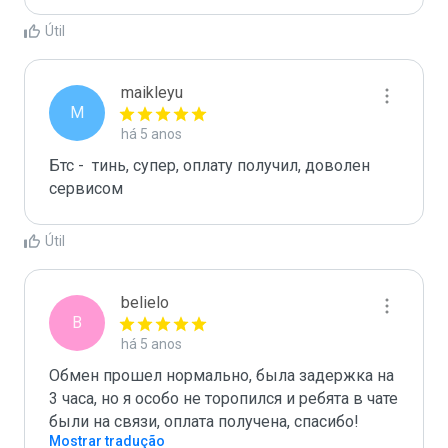
Útil
maikleyu
M
há 5 anos
Бтс -  тинь, супер, оплату получил, доволен 
сервисом
Útil
belielo
B
há 5 anos
Обмен прошел нормально, была задержка на 
3 часа, но я особо не торопился и ребята в чате 
были на связи, оплата получена, спасибо!
Mostrar tradução