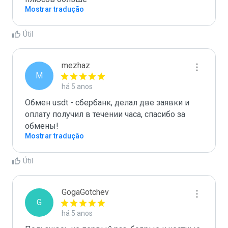
Mostrar tradução
Útil
mezhaz
M
há 5 anos
Обмен usdt - сбербанк, делал две заявки и 
оплату получил в течении часа, спасибо за 
обмены!
Mostrar tradução
Útil
GogaGotchev
G
há 5 anos