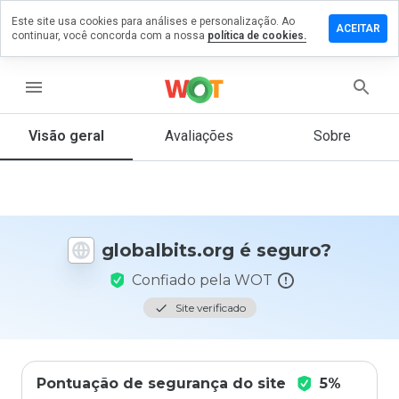
Este site usa cookies para análises e personalização. Ao
xe um
ACEITAR
continuar, você concorda com a nossa
política de cookies.
entário
balbits.org
menu
Visão geral
Avaliações
Sobre
De 1
a 5,
que
nota
você
globalbits.org é seguro?
daria
a
Confiado pela WOT
este
site?
Site verificado
Pontuação de segurança do site
5%