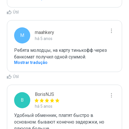
Útil
maahkery
M
há 5 anos
Ребята молодцы, на карту тинькофф через 
банкомат получил одной суммой.
Mostrar tradução
Útil
BorisNJS
B
há 5 anos
Удобный обменник, платят быстро в 
основном. бывают конечно задержки, но 
плюсов больше