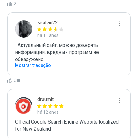
2
sicilian22
há 11 anos
  Актуальный сайт, можно доверять 
информации, вредных программ не 
Mostrar tradução
Útil
drsumit
há 12 anos
Official Google Search Engine Website localized 
for New Zealand