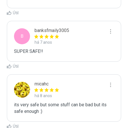
Útil
banksfmaily3005
B
há 7 anos
SUPER SAFE!!
Útil
micahc
há 8 anos
its very safe but some stuff can be bad but its 
safe enough :)
Útil