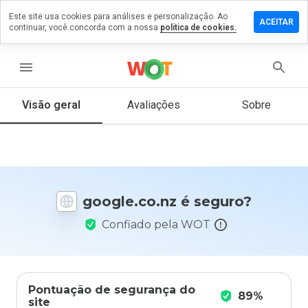
Este site usa cookies para análises e personalização. Ao
ixe um
ACEITAR
continuar, você concorda com a nossa
política de cookies.
entário
gle.co.nz
menu
Visão geral
Avaliações
Sobre
De 1
a 5,
que
nota
você
google.co.nz é seguro?
daria
a
Confiado pela WOT
este
site?
Pontuação de segurança do
89%
site