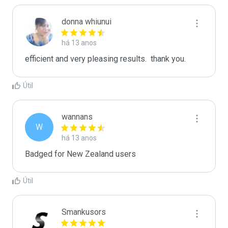
donna whiunui
há 13 anos
efficient and very pleasing results.  thank you.
Útil
wannans
W
há 13 anos
Badged for New Zealand users
Útil
Smankusors