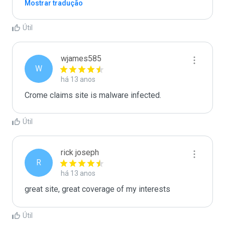
Mostrar tradução
Útil
wjames585
W
há 13 anos
Crome claims site is malware infected.
Útil
rick joseph
R
há 13 anos
great site, great coverage of my interests
Útil