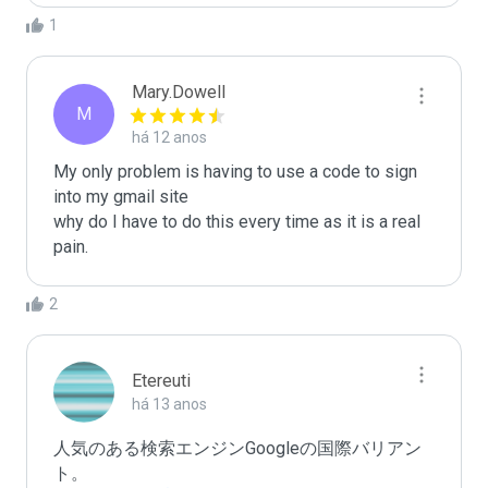
1
Mary.Dowell
M
há 12 anos
My only problem is having to use a code to sign 
into my gmail site

why do I have to do this every time as it is a real 
pain.
2
Etereuti
há 13 anos
人気のある検索エンジンGoogleの国際バリアン
ト。