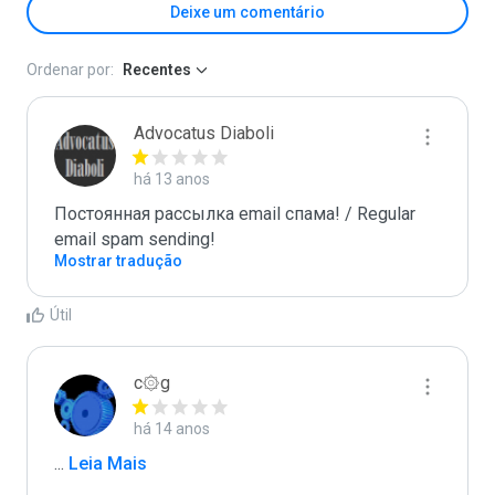
Deixe um comentário
Ordenar por:
Recentes
Advocatus Diaboli
há 13 anos
Постоянная рассылка email спама! / Regular 
email spam sending!
Mostrar tradução
Útil
c۞g
há 14 anos
...
 Leia Mais