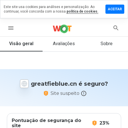
Este site usa cookies para análises e personalização. Ao
xe um
ACEITAR
continuar, você concorda com a nossa
política de cookies.
entário
tfieblue.cn
menu
Visão geral
Avaliações
Sobre
De 1
a 5,
que
nota
você
greatfieblue.cn é seguro?
daria
a
Site suspeito
este
site?
Pontuação de segurança do
23%
site