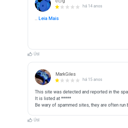
c۞g
há 14 anos
...
 Leia Mais
Útil
MarkGiles
há 15 anos
This site was detected and reported in the spa
It is listed at *****

Be wary of spammed sites, they are often run b
Útil