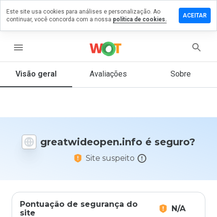
Este site usa cookies para análises e personalização. Ao
 um
ACEITAR
continuar, você concorda com a nossa
política de cookies.
tário em
ideopen.info
menu
Visão geral
Avaliações
Sobre
De 1
a 5,
que
nota
você
daria
greatwideopen.info é seguro?
a
este
Site suspeito
site?
Pontuação de segurança do
N/A
site