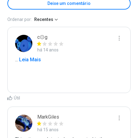
Deixe um comentário
Ordenar por:
Recentes
c۞g
há 14 anos
...
 Leia Mais
Útil
MarkGiles
há 15 anos