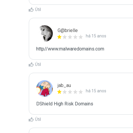
Útil
G@brielle
há 15 anos
http//www.malwaredomains.com
Útil
jab_au
há 15 anos
DShield High Risk Domains
Útil