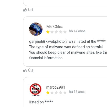
Útil
MarkGiles
há 14 anos
gsnjineh87.webphoto.ir was listed at the *****
The type of malware was defined as harmful

You should keep clear of malware sites like thi
Útil
marco2981
há 15 anos
listed on *****