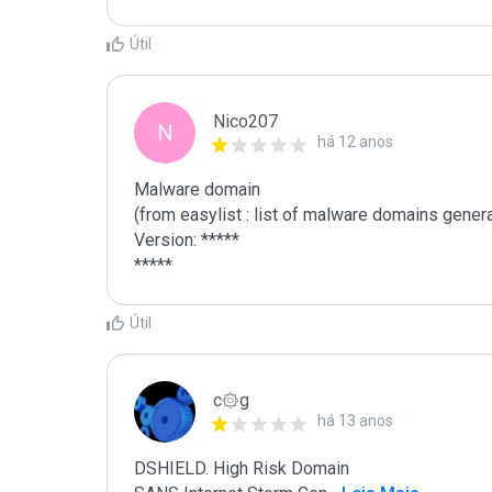
Útil
Nico207
N
há 12 anos
Malware domain

(from easylist : list of malware domains genera
Version: *****

*****
Útil
c۞g
há 13 anos
DSHIELD. High Risk Domain
