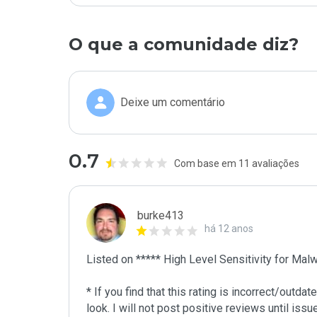
O que a comunidade diz?
Deixe um comentário
0.7
Com base em 11 avaliações
burke413
há 12 anos
Listed on ***** High Level Sensitivity for Malw
* If you find that this rating is incorrect/outd