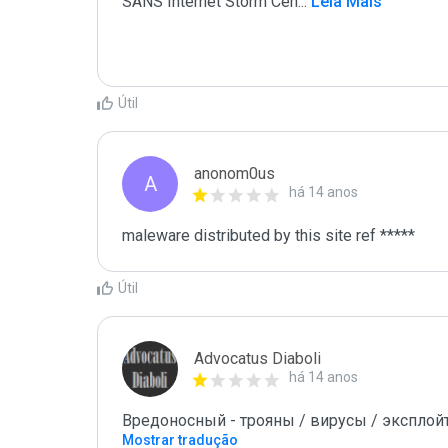
SANS Internet Storm Cen
...
 Leia Mais
Útil
anonom0us
A
há 14 anos
maleware distributed by this site ref *****
Útil
Advocatus Diaboli
há 14 anos
Вредоносный - трояны / вирусы / эксплойты! 
Mostrar tradução