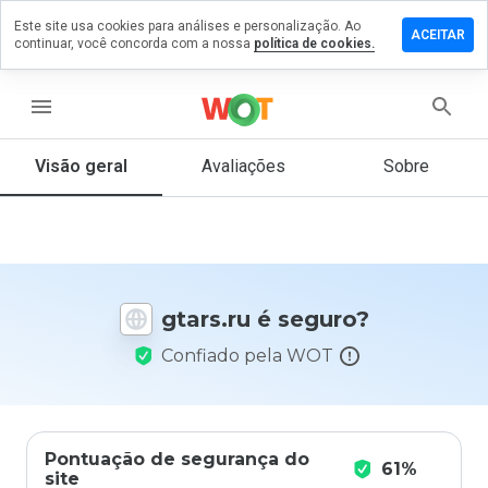
Este site usa cookies para análises e personalização. Ao
ixe um
ACEITAR
continuar, você concorda com a nossa
política de cookies.
mentário
 gtars.ru
menu
Visão geral
Avaliações
Sobre
De 1
a 5,
que
nota
você
daria
gtars.ru é seguro?
a
este
Confiado pela WOT
site?
Pontuação de segurança do
61%
site