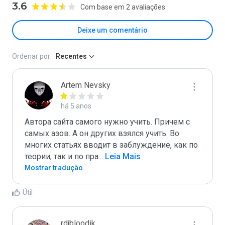
3.6
Com base em 2 avaliações
Deixe um comentário
Ordenar por:
Recentes
Artem Nevsky
há 5 anos
Автора сайта самого нужно учить. Причем с 
самых азов. А он других взялся учить. Во 
многих статьях вводит в заблуждение, как по 
теории, так и по пра
...
 Leia Mais
Mostrar tradução
Útil
rdjbloodik