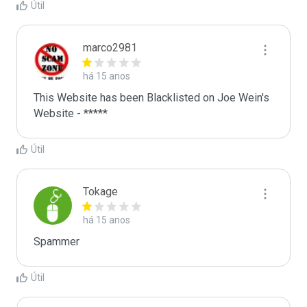
Útil
marco2981
há 15 anos
This Website has been Blacklisted on Joe Wein's 
Website - *****
Útil
Tokage
há 15 anos
Spammer
Útil