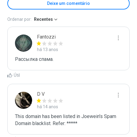
Deixe um comentário
Ordenar por:
Recentes
Fantozzi
há 13 anos
Pасcылка cпама.
Útil
D V
há 14 anos
This domain has been listed in Joewein's Spam 
Domain blacklist. Refer: *****