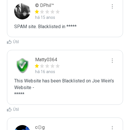
© DPhil™
há 15 anos
SPAM site. Blacklisted in *****
Útil
Matty0364
há 16 anos
This Website has been Blacklisted on Joe Wein's 
Website - 

*****
Útil
c۞g