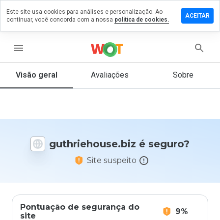
Este site usa cookies para análises e personalização. Ao
e um
ACEITAR
continuar, você concorda com a nossa
política de cookies.
ntário em
iehouse.biz
menu
Visão geral
Avaliações
Sobre
De 1
a 5,
que
nota
você
daria
guthriehouse.biz é seguro?
a
este
Site suspeito
site?
Pontuação de segurança do
9%
site