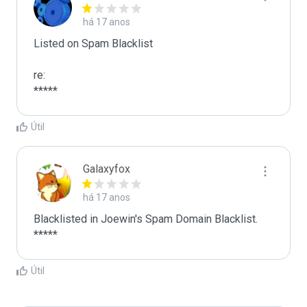
há 17 anos
Listed on Spam Blacklist

re:

*****
Útil
Galaxyfox
há 17 anos
Blacklisted in Joewin's Spam Domain Blacklist. 
*****
Útil