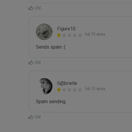
Útil
Figure10
há 15 anos
Sends spam :(
Útil
G@brielle
há 15 anos
Spam sending.
Útil