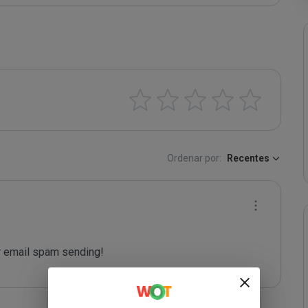
Ordenar por:
Recentes
 email spam sending!