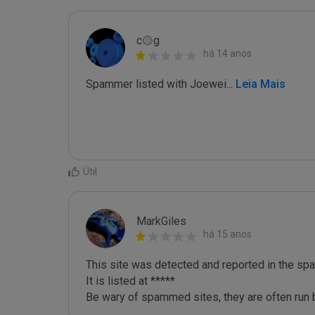
c۞g
há 14 anos
Spammer listed with Joewei
...
 Leia Mais
Útil
MarkGiles
há 15 anos
This site was detected and reported in the spa
It is listed at *****

Be wary of spammed sites, they are often run b