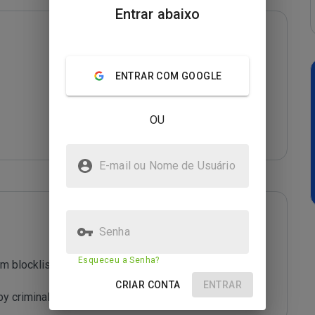
Entrar abaixo
ENTRAR COM GOOGLE
OU
E-mail ou Nome de Usuário
Senha
Esqueceu a Senha?
m blocklist maintained by Joe Wein.

CRIAR CONTA
ENTRAR
y criminals who are out to defraud you.