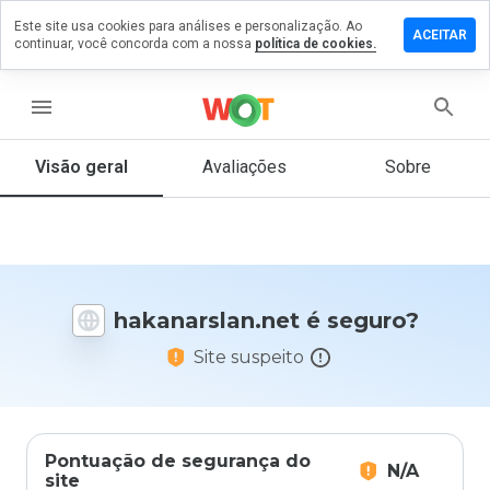
Este site usa cookies para análises e personalização. Ao
xe um
ACEITAR
continuar, você concorda com a nossa
política de cookies.
ntário em
narslan.net
menu
Visão geral
Avaliações
Sobre
De 1
a 5,
que
nota
você
daria
hakanarslan.net é seguro?
a
este
Site suspeito
site?
Pontuação de segurança do
N/A
site