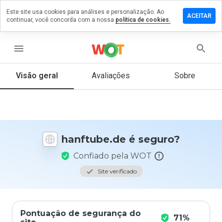
Este site usa cookies para análises e personalização. Ao
ixe um
ACEITAR
continuar, você concorda com a nossa
política de cookies.
mentário
m
nftube.de
menu
Visão geral
Avaliações
Sobre
De 1
a 5,
que
nota
você
hanftube.de é seguro?
daria
a
Confiado pela WOT
este
site?
Site verificado
Pontuação de segurança do
71%