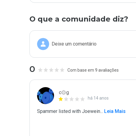
O que a comunidade diz?
Deixe um comentário
0
Com base em 9 avaliações
c۞g
há 14 anos
Spammer listed with Joewein
...
 Leia Mais