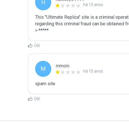
H
há 15 anos
This "Ultimate Replica" site is a criminal operat
regarding this criminal fraud can be obtained fr
> *****
Útil
mmoni
M
há 15 anos
spam site
Útil