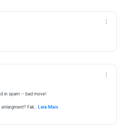
sed in spam -- bad move!

e enlargment? Fak
...
 Leia Mais