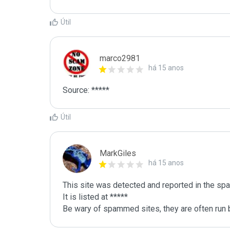
Útil
marco2981
há 15 anos
Útil
MarkGiles
há 15 anos
This site was detected and reported in the spa
It is listed at *****

Be wary of spammed sites, they are often run b