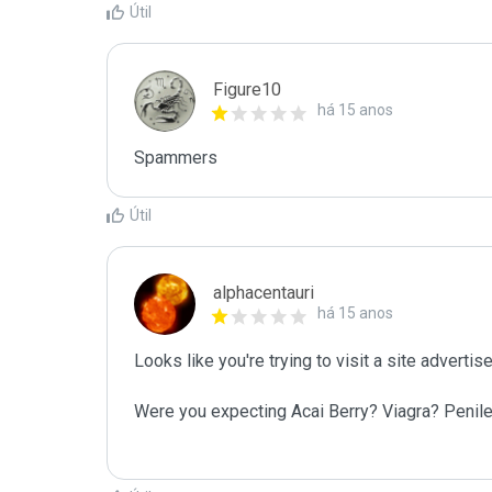
Útil
Figure10
há 15 anos
Spammers
Útil
alphacentauri
há 15 anos
Looks like you're trying to visit a site adverti
Were you expecting Acai Berry? Viagra? Penil