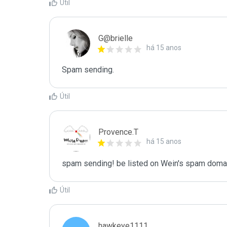
Útil
G@brielle
há 15 anos
Spam sending.
Útil
Provence.T
há 15 anos
spam sending! be listed on Wein's spam domain
Útil
hawkeye1111