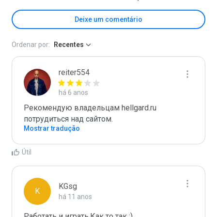
Deixe um comentário
Ordenar por:
Recentes
reiter554
há 6 anos
Рекомендую владельцам hellgard.ru 
потрудиться над сайтом.
Mostrar tradução
Útil
KGsg
K
há 11 anos
Работать и играть.Как то так :)