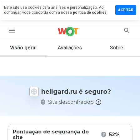
Este site usa cookies para análises e personalização. Ao
ixe um
ACEITAR
continuar, você concorda com a nossa
política de cookies.
mentário
m
llgard.ru
menu
Visão geral
Avaliações
Sobre
De 1
a 5,
que
nota
você
hellgard.ru é seguro?
daria
a
Site desconhecido
este
site?
Pontuação de segurança do
52%
site