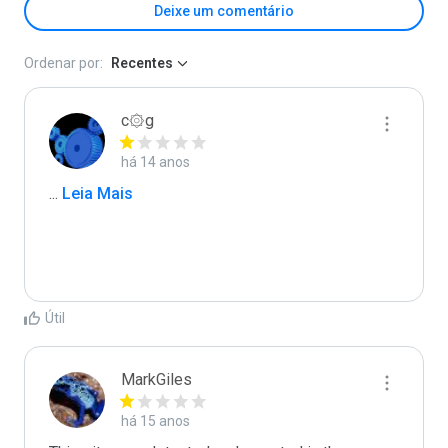
Deixe um comentário
Ordenar por:
Recentes
c۞g
há 14 anos
...
 Leia Mais
Útil
MarkGiles
há 15 anos