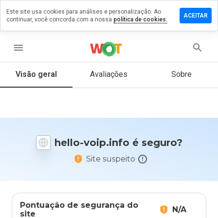
Este site usa cookies para análises e personalização. Ao
ixe um
ACEITAR
continuar, você concorda com a nossa
política de cookies.
mentário
 hello-
ip.info
menu
Visão geral
Avaliações
Sobre
De 1
a 5,
que
nota
você
hello-voip.info é seguro?
daria
a
Site suspeito
este
site?
Pontuação de segurança do
N/A
site