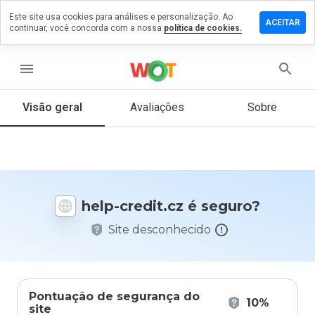
Este site usa cookies para análises e personalização. Ao
ixe um
ACEITAR
continuar, você concorda com a nossa
política de cookies.
mentário
 help-
edit.cz
menu
Visão geral
Avaliações
Sobre
De 1
a 5,
que
nota
você
help-credit.cz é seguro?
daria
a
Site desconhecido
este
site?
Pontuação de segurança do
10%
site