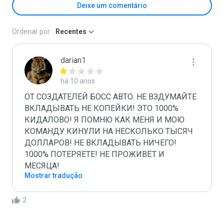
Deixe um comentário
Ordenar por:
Recentes
darian1
há 10 anos
ОТ СОЗДАТЕЛЕЙ БОСС АВТО. НЕ ВЗДУМАЙТЕ 
ВКЛАДЫВАТЬ НЕ КОПЕЙКИ! ЭТО 1000% 
КИДАЛОВО! Я ПОМНЮ КАК МЕНЯ И МОЮ 
КОМАНДУ КИНУЛИ НА НЕСКОЛЬКО ТЫСЯЧ 
ДОЛЛАРОВ! НЕ ВКЛАДЫВАТЬ НИЧЕГО! 
1000% ПОТЕРЯЕТЕ! НЕ ПРОЖИВЁТ И 
МЕСЯЦА!
Mostrar tradução
2