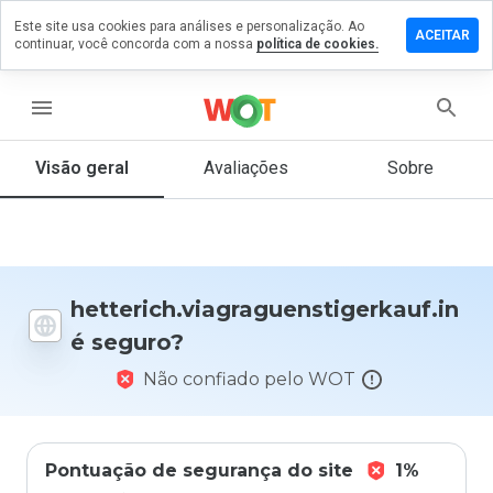
Este site usa cookies para análises e personalização. Ao
mentário em
ACEITAR
continuar, você concorda com a nossa
política de cookies.
graguenstigerkauf.in
menu
Visão geral
Avaliações
Sobre
De 1
a 5,
que
nota
você
daria
a
hetterich.viagraguenstigerkauf.in
este
é seguro?
site?
Não confiado pelo WOT
Pontuação de segurança do site
1%