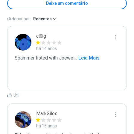
Deixe um comentário
Ordenar por:
Recentes
c۞g
há 14 anos
Spammer listed with Joewei
...
 Leia Mais
Útil
MarkGiles
há 15 anos