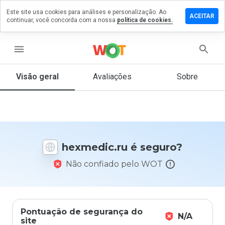
Este site usa cookies para análises e personalização. Ao
ixe um
ACEITAR
continuar, você concorda com a nossa
política de cookies.
mentário
m
xmedic.ru
menu
Visão geral
Avaliações
Sobre
De 1
a 5,
que
nota
você
hexmedic.ru é seguro?
daria
a
Não confiado pelo WOT
este
site?
Pontuação de segurança do
N/A
site