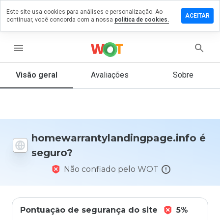
Este site usa cookies para análises e personalização. Ao
omentário em
ACEITAR
continuar, você concorda com a nossa
política de cookies.
ylandingpage.info
menu
Visão geral
Avaliações
Sobre
De 1
a 5,
que
nota
você
daria
a
homewarrantylandingpage.info é
este
seguro?
site?
Não confiado pelo WOT
Pontuação de segurança do site
5%