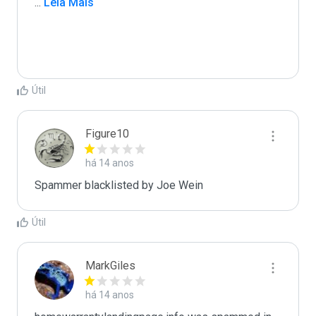
...
 Leia Mais
Útil
Figure10
há 14 anos
Spammer blacklisted by Joe Wein
Útil
MarkGiles
há 14 anos