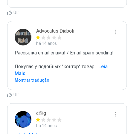
Útil
Advocatus Diaboli
há 14 anos
Рассылка email спама! / Email spam sending! 

Покупая у подобных "контор" товар
...
 Leia 
Mais
Mostrar tradução
Útil
c۞g
há 14 anos