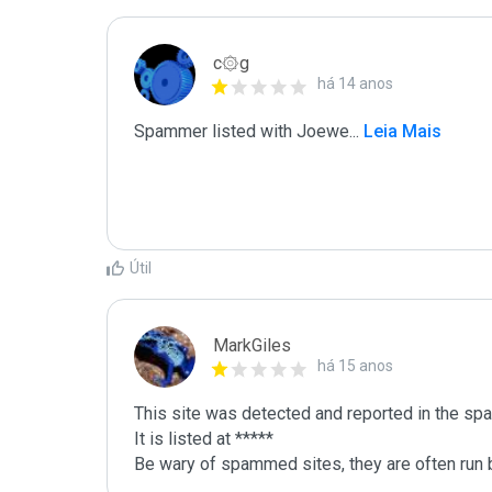
c۞g
há 14 anos
Spammer listed with Joewe
...
 Leia Mais
Útil
MarkGiles
há 15 anos
This site was detected and reported in the spa
It is listed at *****

Be wary of spammed sites, they are often run b