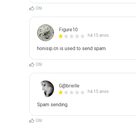
Útil
Figure10
há 15 anos
honisip.cn is used to send spam.
Útil
G@brielle
há 15 anos
Spam sending.
Útil