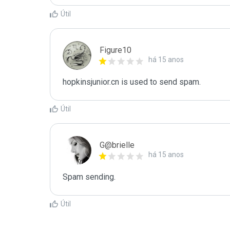
Útil
Figure10
há 15 anos
hopkinsjunior.cn is used to send spam.
Útil
G@brielle
há 15 anos
Spam sending.
Útil