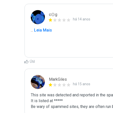
c۞g
há 14 anos
...
 Leia Mais
Útil
MarkGiles
há 15 anos
This site was detected and reported in the spa
It is listed at *****

Be wary of spammed sites, they are often run b