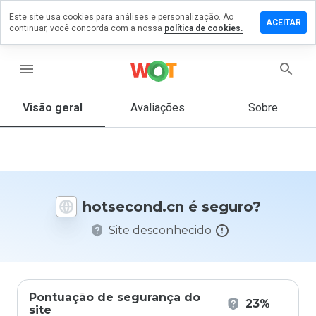
Este site usa cookies para análises e personalização. Ao
xe um
ACEITAR
continuar, você concorda com a nossa
política de cookies.
entário
second.cn
menu
Visão geral
Avaliações
Sobre
De 1
a 5,
que
nota
você
hotsecond.cn é seguro?
daria
a
Site desconhecido
este
site?
Pontuação de segurança do
23%
site