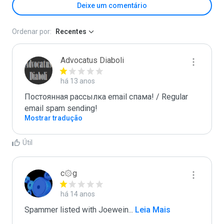
Deixe um comentário
Ordenar por:
Recentes
Advocatus Diaboli
há 13 anos
Постоянная рассылка email спама! / Regular 
email spam sending!
Mostrar tradução
Útil
c۞g
há 14 anos
Spammer listed with Joewein
...
 Leia Mais