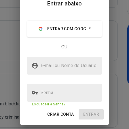
Entrar abaixo
ENTRAR COM GOOGLE
OU
E-mail ou Nome de Usuário
Senha
m blocklist maintained by Joe Wein.

Esqueceu a Senha?
CRIAR CONTA
ENTRAR
y criminals who are out to defraud you.