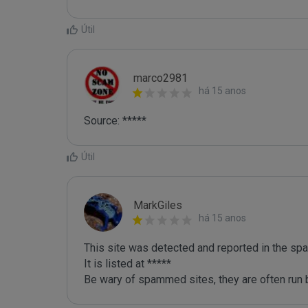
Útil
marco2981
há 15 anos
Útil
MarkGiles
há 15 anos
This site was detected and reported in the spa
It is listed at *****

Be wary of spammed sites, they are often run b