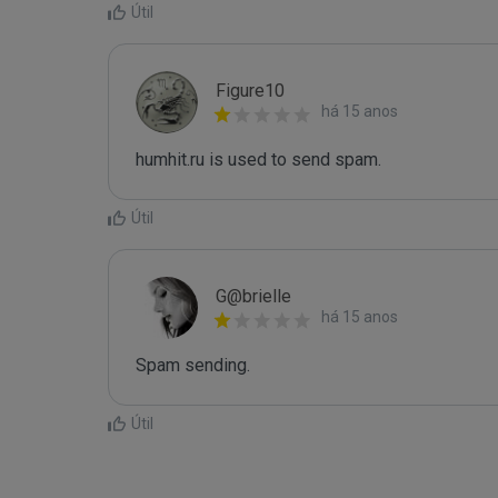
Útil
Figure10
há 15 anos
humhit.ru is used to send spam.
Útil
G@brielle
há 15 anos
Spam sending.
Útil