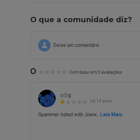
O que a comunidade diz?
Deixe um comentário
0
Com base em 5 avaliações
c۞g
há 14 anos
Spammer listed with Joew
...
 Leia Mais