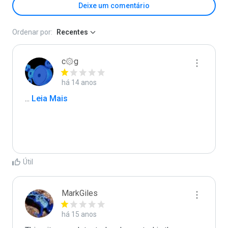
Deixe um comentário
Ordenar por:
Recentes
c۞g
há 14 anos
...
 Leia Mais
Útil
MarkGiles
há 15 anos