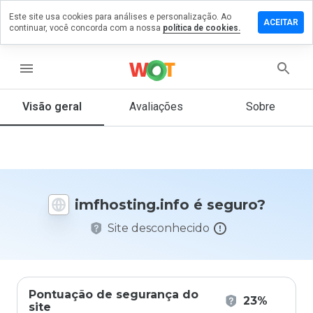
Este site usa cookies para análises e personalização. Ao
xe um
ACEITAR
continuar, você concorda com a nossa
política de cookies.
entário em
osting.info
menu
Visão geral
Avaliações
Sobre
De 1
a 5,
que
nota
você
daria
imfhosting.info é seguro?
a
este
Site desconhecido
site?
Pontuação de segurança do
23%
site