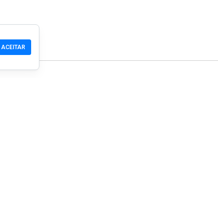
ACEITAR
Comunidade
Produtos
Suporte
Download
Comunidade
Celular
Wiki
Desenvolvedor
Reivindicar um Site
Verificação de segura