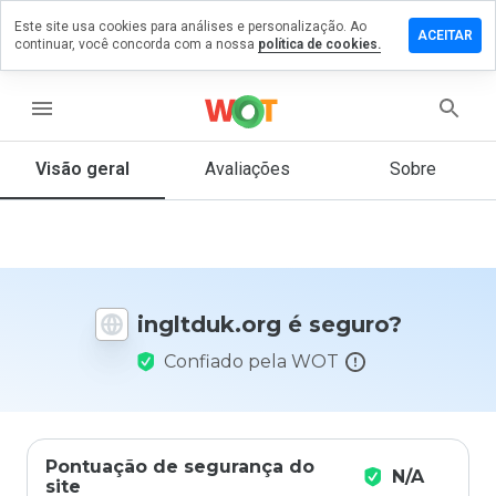
Este site usa cookies para análises e personalização. Ao
ixe um
ACEITAR
continuar, você concorda com a nossa
política de cookies.
mentário
m
gltduk.org
menu
Visão geral
Avaliações
Sobre
De 1
a 5,
que
nota
você
ingltduk.org é seguro?
daria
a
Confiado pela WOT
este
site?
Pontuação de segurança do
N/A
site