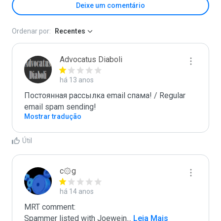
Deixe um comentário
Ordenar por:
Recentes
Advocatus Diaboli
há 13 anos
Постоянная рассылка email спама! / Regular 
email spam sending!
Mostrar tradução
Útil
c۞g
há 14 anos
MRT comment:

Spammer listed with Joewein
...
 Leia Mais