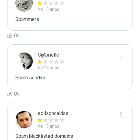
há 15 anos
Spammers
Útil
G@brielle
há 15 anos
Spam sending.
Útil
edilsoncaldas
há 15 anos
Spam blacklisted domains
