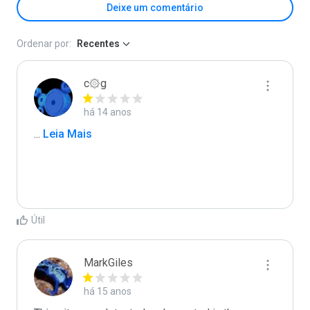
Deixe um comentário
Ordenar por:
Recentes
c۞g
há 14 anos
...
 Leia Mais
Útil
MarkGiles
há 15 anos