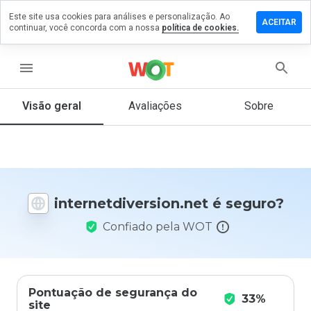
Este site usa cookies para análises e personalização. Ao
um
ACEITAR
continuar, você concorda com a nossa
política de cookies.
ário em
tdiversion.net
menu
Visão geral
Avaliações
Sobre
De 1
a 5,
que
nota
você
daria
internetdiversion.net é seguro?
a
este
Confiado pela WOT
site?
Pontuação de segurança do
33%
site