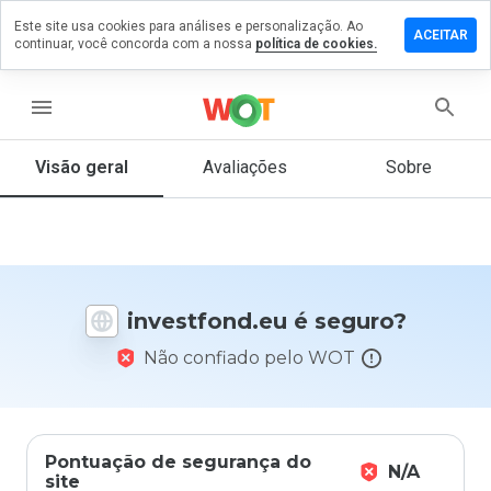
Este site usa cookies para análises e personalização. Ao
xe um
ACEITAR
continuar, você concorda com a nossa
política de cookies.
entário
estfond.eu
menu
Visão geral
Avaliações
Sobre
De 1
a 5,
que
nota
você
investfond.eu é seguro?
daria
a
Não confiado pelo WOT
este
site?
Pontuação de segurança do
N/A
site