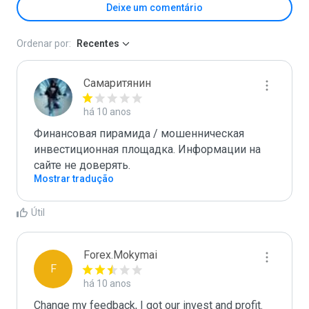
Deixe um comentário
Ordenar por:
Recentes
Самаритянин
há 10 anos
Финансовая пирамида / мошенническая 
инвестиционная площадка. Информации на 
сайте не доверять.
Mostrar tradução
Útil
Forex.Mokymai
F
há 10 anos
Change my feedback, I got our invest and profit. 