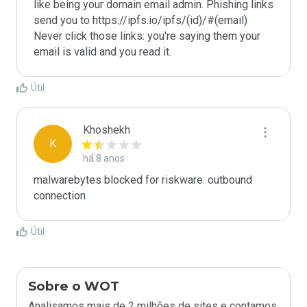
like being your domain email admin. Phishing links 
send you to https://ipfs.io/ipfs/(id)/#(email)

Never click those links: you're saying them your 
email is valid and you read it.
Útil
Khoshekh
K
há 8 anos
malwarebytes blocked for riskware. outbound 
connection
Útil
Sobre o WOT
Analisamos mais de 2 milhões de sites e contamos.