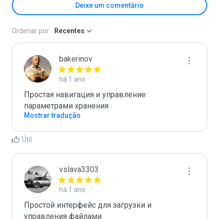
Deixe um comentário
Ordenar por:
Recentes
bakerinov
há 1 ano
Простая навигация и управление 
параметрами хранения
Mostrar tradução
Útil
vslava3303
há 1 ano
Простой интерфейс для загрузки и 
управления файлами