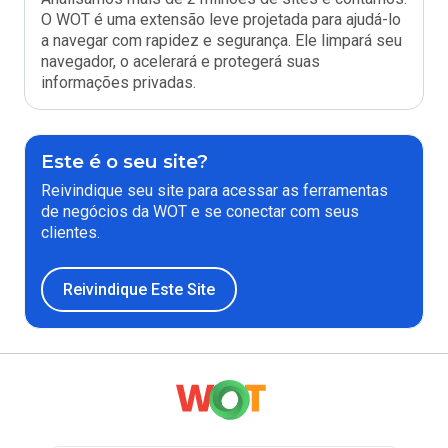
O WOT é uma extensão leve projetada para ajudá-lo
a navegar com rapidez e segurança. Ele limpará seu
navegador, o acelerará e protegerá suas
informações privadas.
Este é o seu site?
Reivindique seu site para acessar as ferramentas
de negócios da WOT e se conectar com seus
clientes.
Reivindique Este Site