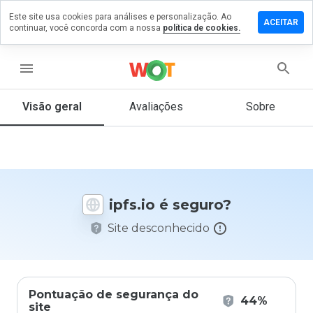
Este site usa cookies para análises e personalização. Ao
ixe um
ACEITAR
continuar, você concorda com a nossa
política de cookies.
mentário
 ipfs.io
menu
Visão geral
Avaliações
Sobre
De 1
a 5,
que
nota
você
daria
ipfs.io é seguro?
a
este
Site desconhecido
site?
Pontuação de segurança do
44%
site