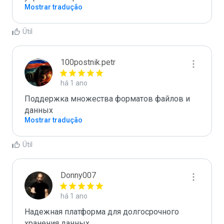
Mostrar tradução
Útil
100postnik.petr
há 1 ano
Поддержка множества форматов файлов и 
данных
Mostrar tradução
Útil
Donny007
há 1 ano
Надежная платформа для долгосрочного 
хранения данных